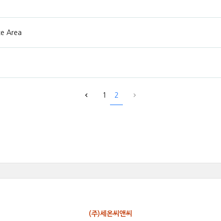
e Area
1
2
(주)세온씨앤씨