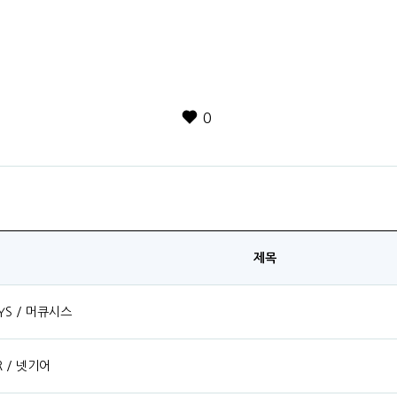
0
제목
YS / 머큐시스
R / 넷기어