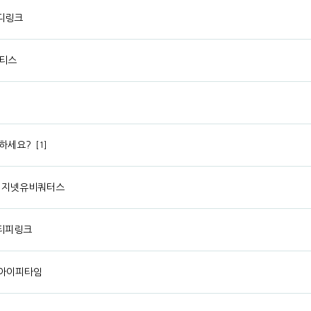
 디링크
네티스
요하세요?
[1]
/ 이지넷유비쿼터스
/ 티피링크
/ 아이피타임